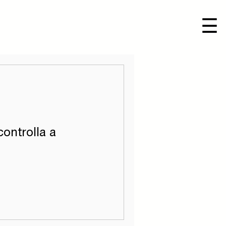
☰
ontrolla a