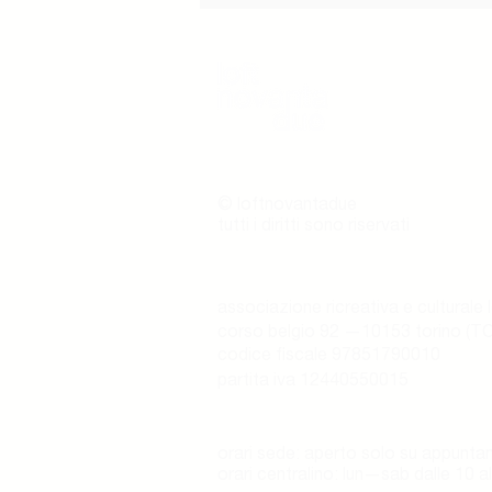
© loftnovantadue
tutti i diritti sono riservati
associazione ricreativa e culturale
corso belgio 92 —10153 torino (TO
codice fiscale 97851790010
partita iva 12440550015
orari sede: aperto solo su appunt
orari centralino: lun—sab dalle 10 a