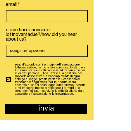
email
come hai conosciuto
loftnovantadue?/how did you hear
about us?
sono d’accordo con i principi dell’associazione
loftnovantadue, ne ho letto e compreso lo statuto e
l’informativa sui diritti connessi al trattamento dei
miei dati personali, finalizzato alla gestione del
rapporto associativo e all’adempimento di ogni
obbligo di legge. presto pertanto il consenso al
trattamento degli stessi per le finalità sopra
descritte ai sensi della legge sulla privacy. accetto
e mi impegno inoltre a rispettare i termini e le
condizioni di tutti i servizi e le attività offerte da e
associate all’associazione loftnovantadue.
invia