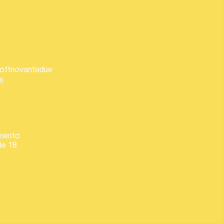
 loftnovantadue
)
amento
lle 18