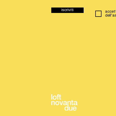
iscriviti
accett
dell'