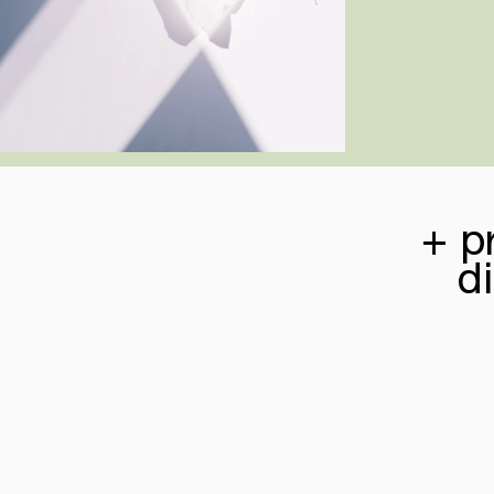
+ p
di