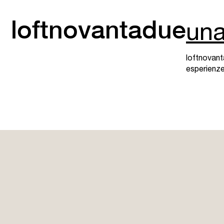
loftnovantadue
una
loftnovant
esperienze 