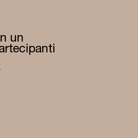
on un
artecipanti
,