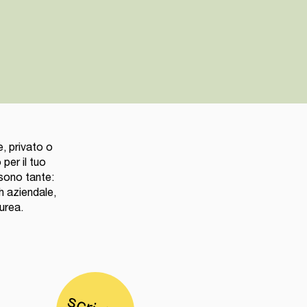
, privato o
per il tuo
 sono tante:
h aziendale,
aurea.