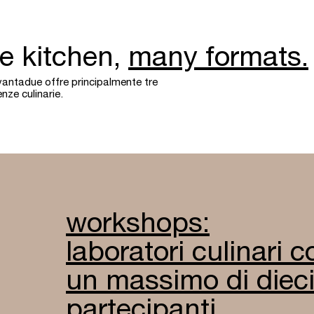
e kitchen,
many formats.
vantadue offre principalmente tre
nze culinarie.
workshops:
laboratori culinari c
un massimo di diec
partecipanti