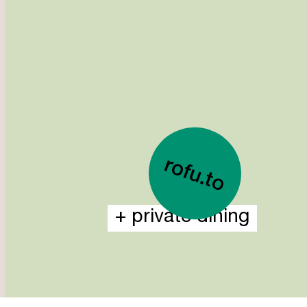
rofu.to
+ private dining